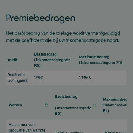
Premiebedragen
Het basisbedrag van de toelage wordt vermenigvuldigd
met de coëfficiënt die bij uw inkomenscategorie hoort.
Basisbedrag
Maximumbedrag
Audit
(Inkomenscategorie
(Inkomenscategorie
R1)
R5)
Realisatie
190€
1.140 €
woningaudit
Basisbedrag
Maximumbedra
Werken
Inkomenscatego
(Inkomenscategorie
R1)
R5)
Werken
Basisbedrag
Maximumbedra
Apparatuur voor
Inkomenscatego
produktie van warmte
1.800 €/eenheid
10.800 €/eenhei