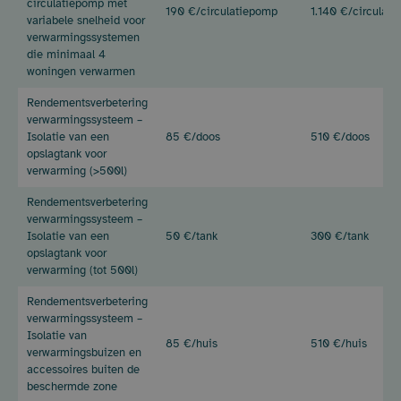
circulatiepomp met
190 €/
circulatiepomp
1.140 €/
circulat
variabele snelheid voor
verwarmingssystemen
die minimaal 4
woningen verwarmen
Rendementsverbetering
verwarmingssysteem –
Isolatie van een
85 €/doos
510 €/doos
opslagtank voor
verwarming (>500l)
Rendementsverbetering
verwarmingssysteem –
Isolatie van een
50 €/tank
300 €/tank
opslagtank voor
verwarming (tot 500l)
Rendementsverbetering
verwarmingssysteem –
Isolatie van
85 €/huis
510 €/huis
verwarmingsbuizen en
accessoires buiten de
beschermde zone