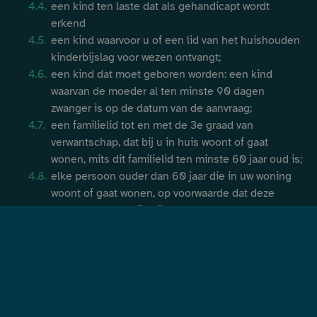
een kind ten laste dat als gehandicapt wordt
dat instaat voor de
erkend
ventilatie van alle
ruimtes in de woning
een kind waarvoor u of een lid van het huishouden
kinderbijslag
voor wezen ontvangt;
Ventilatie –
een kind dat moet geboren worden: een kind
Gecentraliseerd
enkelstroom
waarvan de moeder al
ten minste 90 dagen
mechanisch
zwanger is op de datum van de aanvraag;
700 €/installatie
4.200 €/installat
ventilatiesysteem dat
een familielid tot en met de 3e graad van
instaat voor de
verwantschap, dat bij u in
huis woont of gaat
ventilatie van alle
ruimtes in de woning
wonen, mits dit familielid ten minste 60 jaar
oud is;
elke persoon ouder dan 60 jaar die in uw woning
Ventilatie –
woont of gaat
wonen, op voorwaarde dat deze
Mechanisch
ventilatiesysteem met
persoon gewoonlijk bij een van
uw verwanten tot
dubbele luchtstroom
400 €/eenheid
2.400 €/eenheid
en met de 3e graad woont of heeft gewoond
dat instaat voor de
Het aldus verkregen bedrag moet in onderstaande
ventilatie van een deel
tabel worden ingevuld:
van de ruimtes
Ventilatie –
Mechanisch
ventilatiesysteem met