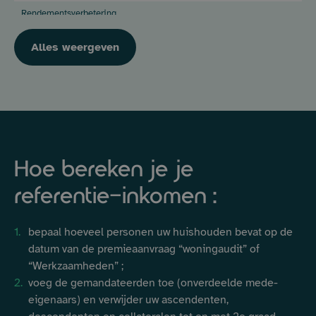
Rendementsverbetering
verwarmingssysteem –
Vervanging van een
Alles weergeven
170 €/pakket
1.020 €/pakket
opslagtank voor
verwarmingssysteem
(>500l)
Rendementsverbetering
verwarmingssysteem –
50 €/5 kleppen
300 €/5 kleppen
Vervanging van
10 €/extra ventiel
60 €/extra klep
minstens 5
thermostatische kranen
Hoe bereken je je
Rendementsverbetering
referentie-inkomen :
warmwatersysteem –
Isolatie van een
50 €/tank
300 €/tank
opslagtank voor
bepaal hoeveel personen uw huishouden bevat op de
sanitair warm water
datum van de premieaanvraag “woningaudit” of
(tot 500l)
“Werkzaamheden” ;
Rendementsverbetering
voeg de gemandateerden toe (onverdeelde mede-
warmwatersysteem –
eigenaars) en verwijder uw ascendenten,
Isolatie van een
opslagtank voor
85 €/tank
510 €/tank