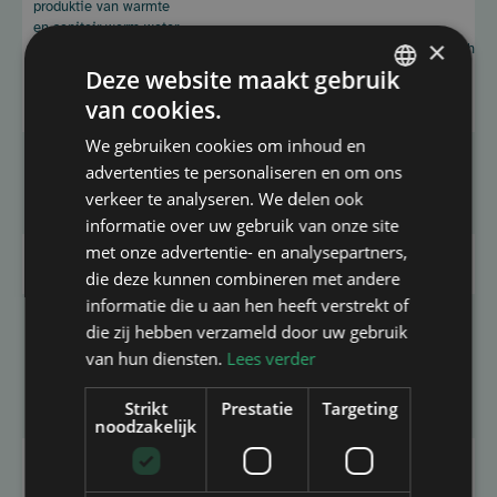
produktie van warmte
en sanitair warm water
×
– Warmtepomp voor
1.500 €/eenheid
9.000 €/eenheid
verwarming of
Deze website maakt gebruik
gecombineerde
van cookies.
verwarming
FRENCH
We gebruiken cookies om inhoud en
DUTCH
Buitenschrijnwerk –
advertenties te personaliseren en om ons
Vervangen van
65 €/m2
390 €/m2
buitenschrijnwerk of
verkeer te analyseren. We delen ook
beglazing
informatie over uw gebruik van onze site
met onze advertentie- en analysepartners,
Dak –
Renovatie van de
250€
1.500 €
dakstructuur
die deze kunnen combineren met andere
informatie die u aan hen heeft verstrekt of
Dak – Thermische
die zij hebben verzameld door uw gebruik
isolatie van het dak of
de zolderruimte met
van hun diensten.
Lees verder
65 €/m2
390 €/m2
isolatie van
biologische
Strikt
Prestatie
Targeting
oorsprong*
noodzakelijk
Dak – Thermische
isolatie van het dak
of
50 €/m2
300 €/m2