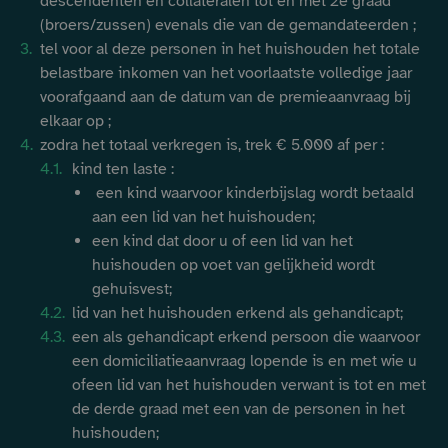
descendenten en collateralen tot en met 2
e
graad
sanitair warm water
(broers/zussen) evenals die van de gemandateerden ;
voor huishoudelijk
tel voor al deze personen in het huishouden het totale
gebruik (>500l)
belastbare inkomen van het voorlaatste volledige jaar
Rendementsverbetering
voorafgaand aan de datum van de premieaanvraag bij
warmwatersysteem –
elkaar op ;
Vervanging van een
180 €/pakket
1.080 €/pakket
zodra het totaal verkregen is, trek € 5.000 af per :
opslagtank voor warm
water (>500l)
kind ten laste :
een kind waarvoor kinderbijslag wordt betaald
Veiligheid – toe-
aan een lid van
het huishouden;
eigening van
800€
4.800 €
een kind dat door u of een lid van het
elektrische installatie
huishouden op voet
van gelijkheid wordt
Veiligheid – toe-
gehuisvest;
eigening van
350€
2.100 €
lid van het huishouden erkend als gehandicapt;
gasinstallatie
een als gehandicapt erkend persoon die waarvoor
Ventilatie –
een
domiciliatieaanvraag lopende is en met wie u
Gecentraliseerd
of
een lid van het huishouden verwant is tot en met
dubbelstroom
mechanisch
de derde graad
met een van de personen in het
ventilatiesysteem met
1.700 €/installatie
10.200 €/installa
huishouden;
warmteterugwinning