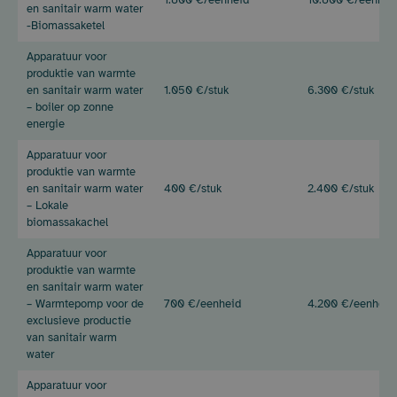
(Inkomenscategorie
R1)
en sanitair warm water
R5)
-Biomassaketel
Apparatuur voor
produktie van warmte
en sanitair warm water
1.050 €/stuk
6.300 €/stuk
– boiler op zonne
energie
Apparatuur voor
produktie van warmte
en sanitair warm water
400 €/stuk
2.400 €/stuk
– Lokale
biomassakachel
Apparatuur voor
produktie van warmte
en sanitair warm water
– Warmtepomp voor de
700 €/eenheid
4.200 €/eenheid
exclusieve productie
van sanitair warm
water
Apparatuur voor