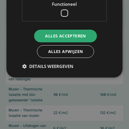
de zolderruimte
Functioneel
Dak – Vervanging van
een regenwateropvang-
100€
600€
en afvoersysteem
Dak – Vervanging van
10 €/m2
60 €/m2
ALLES ACCEPTEREN
de dakbedekking
Hygiëne – Verwijderen
ALLES AFWIJZEN
van merula of andere
350€
2.100 €
schimmels met
vergelijkbare effecten
DETAILS WEERGEVEN
Hygiëne – Verwijdering
350€
2.100 €
van radongas
Muren – Thermische
isolatie met bio-
30 €/m2
180 €/m2
gebaseerde* isolatie
Muren – Thermische
22 €/m2
132 €/m2
isolatie van muren
Muren – Uitdrogen van
6 €/m2
36 €/m2