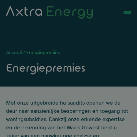
Overslaan naar inhoud
Ga naar de inhoud
Axtra Energy
Ouvr
Accueil
/
Energiepremies
Energiepremies
Met onze uitgebreide huisaudits openen we de
deur naar aanzienlijke besparingen en toegang tot
woningsubsidies. Dankzij onze erkende expertise
en de erkenning van het Waals Gewest bent u
zeker van een nauwkeurige analyse en