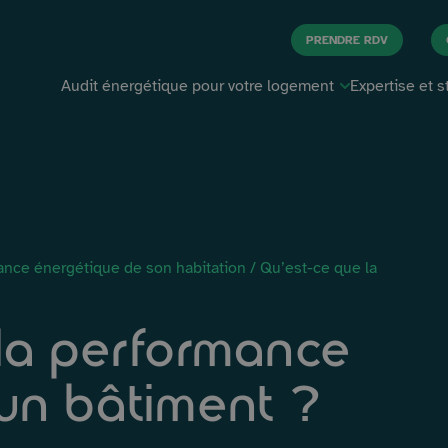
PRENDRE RDV
Audit énergétique pour votre logement
Expertise et s
Aller au contenu
Primes énergie
Expertise de 
Scan 3D
Étude de stabi
ance énergétique de son habitation
/
Qu’est-ce que la
la performance
un bâtiment ?