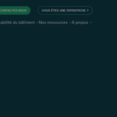
CONTACTEZ-NOUS
VOUS ÊTES UNE ENTREPRISE ?
tabilité du bâtiment
Nos ressources
À propos
structure
Audit logement :
Qui sommes-nous
tout savoir
?
Expertise et
FAQ
lité
stabilité de votre
Blog
bâtiment