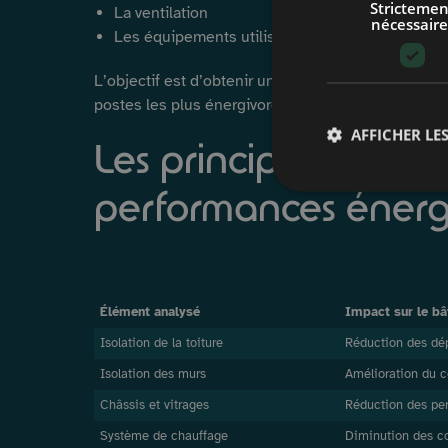
Strictemen
La ventilation
nécessaire
Les équipements utilisant des énergies renouv
L’objectif est d’obtenir une vision globale du com
postes les plus énergivores.
AFFICHER LES
Les principaux facte
performances énerg
Élément analysé
Impact sur le b
Isolation de la toiture
Réduction des dé
Isolation des murs
Amélioration du c
Châssis et vitrages
Réduction des per
Système de chauffage
Diminution des c