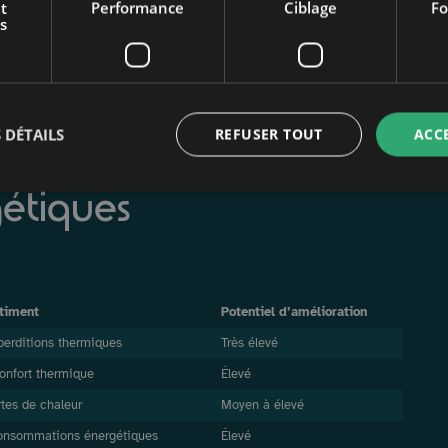
t
Performance
Ciblage
Fo
s
elables
portement énergétique du logement afin d’identifier les
 DÉTAILS
REFUSER TOUT
ACC
urs influençant les
étiques
âtiment
Potentiel d’amélioration
perditions thermiques
Très élevé
onfort thermique
Élevé
tes de chaleur
Moyen à élevé
onsommations énergétiques
Élevé